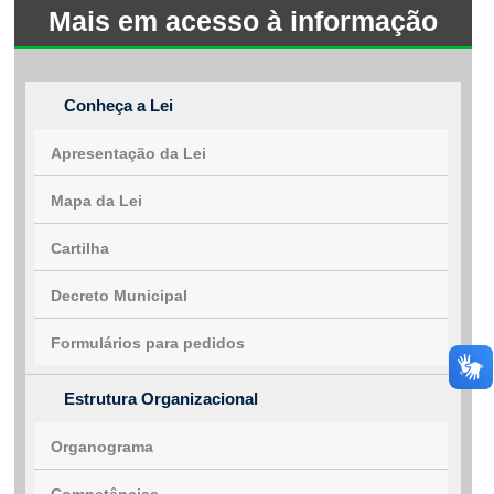
Mais em acesso à informação
Fale conosco
Conheça a Lei
Nome*
Telefone 1*
Apresentação da Lei
Telefone 2
E-mail*
Mapa da Lei
Cidade/Estado
Assunto*
Cartilha
Decreto Municipal
Mensagem*
Formulários para pedidos
*Campos obrigatórios
Ao iniciar um contato, você concorda com a
Política de
Estrutura Organizacional
privacidade
Organograma