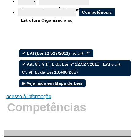
Ouvidoria
Home
Acesso à Informação
e-SIC
Competências
Estrutura Organizacional
Filtrar por todos
✔ LAI (Lei 12.527/2011) no art. 7°
Acesso à Informação
✔ Art. 8º, § 1º, I, da Lei nº 12.527/2011 - LAI e art.
Cidadão
6º, VI, b, da Lei 13.460/2017
Empresas
Fotos
▶ Veja mais em Mapa de Leis
Notícias
Secretarias
acesso à informação
Servidor
Competências
Transparência
Turistas
Videos
Áudios
Fale conosco