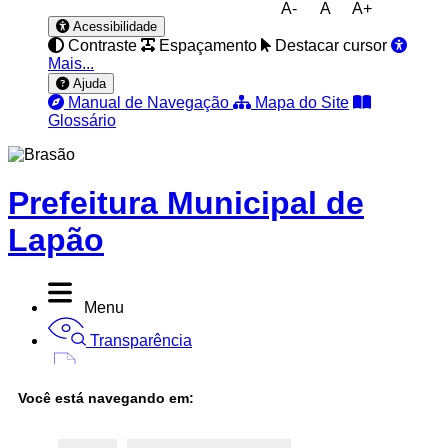
A-
A
A+
Acessibilidade
Contraste
Espaçamento
Destacar cursor
Mais...
Ajuda
Manual de Navegação
Mapa do Site
Glossário
Prefeitura Municipal de
Lapão
Menu
Transparência
Diário Oficial
Você está navegando em:
Nota Fiscal