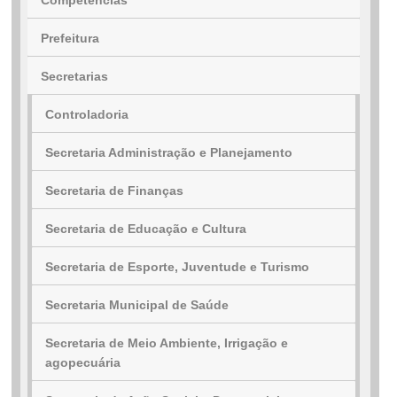
Competências
Prefeitura
...Ou se preferir
Secretarias
Ligue para nós
Controladoria
E-mail
Secretaria Administração e Planejamento
Ou seja atendido presencialmente
Secretaria de Finanças
Segunda a sexta-feira, das 8:00 as 12:00 e
Secretaria de Educação e Cultura
14:00 as 17:00 hs
Secretaria de Esporte, Juventude e Turismo
AVENIDA JUSTINIANO DE CASTRO
DOURADO, 135, Centro, Lapão, BA,
Secretaria Municipal de Saúde
44905000
Secretaria de Meio Ambiente, Irrigação e
Outros meios de contato
agopecuária