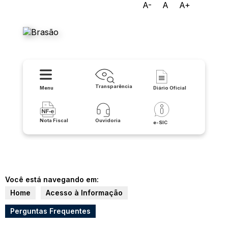
A-
A
A+
Prefeitura Municipal de
Lapão
Transparência
Menu
Diário Oficial
Nota Fiscal
Ouvidoria
e-SIC
Você está navegando em:
Home
Acesso à Informação
Perguntas Frequentes