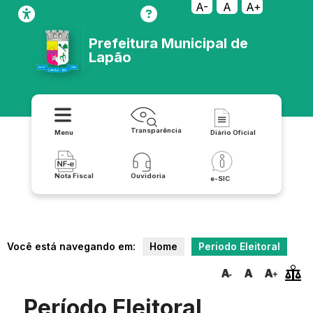
A-
A
A+
Prefeitura Municipal de
Lapão
Transparência
Menu
Diário Oficial
Nota Fiscal
Ouvidoria
e-SIC
Você está navegando em:
Home
Periodo Eleitoral
Período Eleitoral