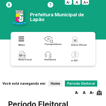
A-
A
A+
Prefeitura Municipal de
Lapão
Transparência
Menu
Diário Oficial
Nota Fiscal
Ouvidoria
e-SIC
Você está navegando em:
Home
Periodo Eleitoral
Período Eleitoral