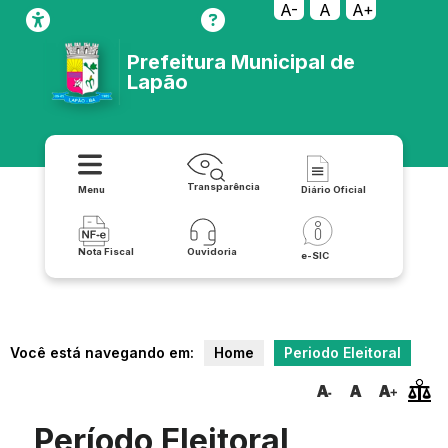
A-
A
A+
Prefeitura Municipal de
Lapão
Transparência
Menu
Diário Oficial
Nota Fiscal
Ouvidoria
e-SIC
Você está navegando em:
Home
Periodo Eleitoral
Período Eleitoral