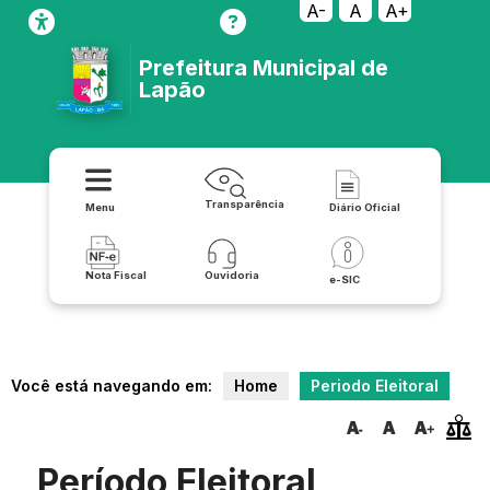
A-
A
A+
Prefeitura Municipal de
Lapão
Transparência
Menu
Diário Oficial
Nota Fiscal
Ouvidoria
e-SIC
Você está navegando em:
Home
Periodo Eleitoral
Período Eleitoral