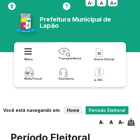
A-
A
A+
Prefeitura Municipal de
Lapão
Transparência
Menu
Diário Oficial
Nota Fiscal
Ouvidoria
e-SIC
Você está navegando em:
Home
Periodo Eleitoral
Período Eleitoral