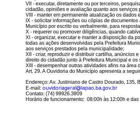
VII - executar, diretamente ou por terceiros, pesqui
cidadão, opiniões e avaliação quanto aos serviços
VIII - manter em permanente atualização os dados e
IX - solicitar informações ou cópias de documentos
Município por escrito ou verbalmente, para respost
X - requerer ou promover diligências, quando cabív
XI - organizar, executar e manter a disposição da
todas as ações desenvolvidas pela Prefeitura Muni
aos serviços prestados pela municipalidade;
XII - criar, reproduzir e distribuir cartilha, anúncio
direito do cidadão junto à Prefeitura Municipal e os
XIII - desempenhar outras atividades afins na área
Art. 29. A Ouvidoria do Município apresenta a seguin
Endereço: Av. Justiniano de Castro Dourado, 135, 
ouvidoriageral@lapao.ba.gov.br
E-mail:
Contato: (74) 99926.3809
Horário de funcionamento: 08:00h às 12:00h e das