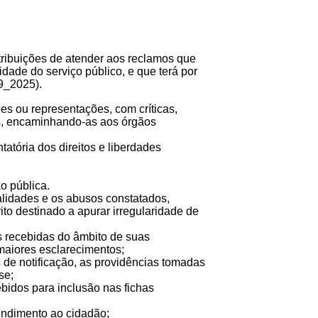
atribuições de atender aos reclamos que
lidade do serviço público, e que terá por
9_2025).
es ou representações, com críticas,
cas, encaminhando-as aos órgãos
tatória dos direitos e liberdades
o pública.
galidades e os abusos constatados,
ito destinado a apurar irregularidade de
s recebidas do âmbito de suas
maiores esclarecimentos;
s de notificação, as providências tomadas
sse;
ebidos para inclusão nas fichas
tendimento ao cidadão;