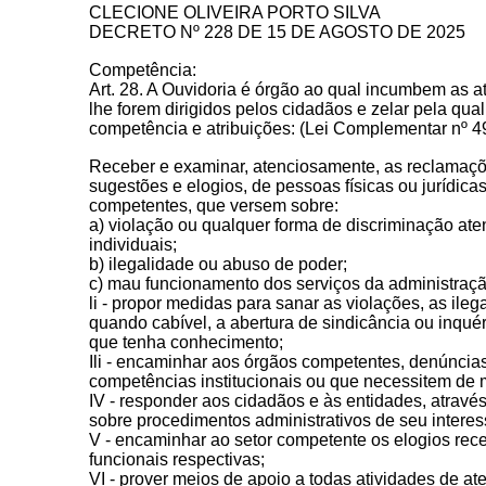
CLECIONE OLIVEIRA PORTO SILVA
DECRETO Nº 228 DE 15 DE AGOSTO DE 2025
Competência:
Art. 28. A Ouvidoria é órgão ao qual incumbem as 
lhe forem dirigidos pelos cidadãos e zelar pela qua
competência e atribuições: (Lei Complementar nº 4
Receber e examinar, atenciosamente, as reclamaçõ
sugestões e elogios, de pessoas físicas ou jurídi
competentes, que versem sobre:
a) violação ou qualquer forma de discriminação aten
individuais;
b) ilegalidade ou abuso de poder;
c) mau funcionamento dos serviços da administraçã
li - propor medidas para sanar as violações, as ile
quando cabível, a abertura de sindicância ou inquér
que tenha conhecimento;
Ili - encaminhar aos órgãos competentes, denúncia
competências institucionais ou que necessitem de 
IV - responder aos cidadãos e às entidades, atravé
sobre procedimentos administrativos de seu intere
V - encaminhar ao setor competente os elogios rec
funcionais respectivas;
VI - prover meios de apoio a todas atividades de a