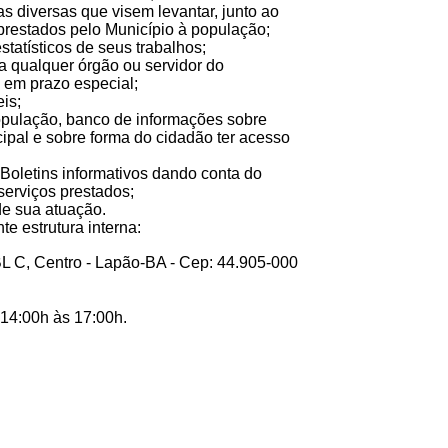
sas diversas que visem levantar, junto ao
 prestados pelo Município à população;
statísticos de seus trabalhos;
 a qualquer órgão ou servidor do
a em prazo especial;
eis;
 população, banco de informações sobre
cipal e sobre forma do cidadão ter acesso
s e Boletins informativos dando conta do
 serviços prestados;
 de sua atuação.
te estrutura interna:
BL C, Centro - Lapão-BA - Cep: 44.905-000
 14:00h às 17:00h.