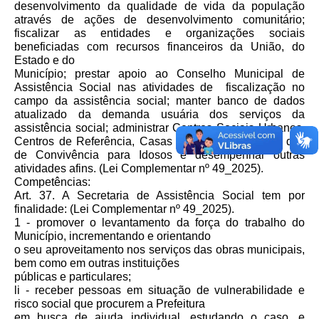
desenvolvimento da qualidade de vida da população
através de ações de desenvolvimento comunitário;
fiscalizar as entidades e organizações sociais
beneficiadas com recursos financeiros da União, do
Estado e do
Município; prestar apoio ao Conselho Municipal de
Assistência Social nas atividades de fiscalização no
campo da assistência social; manter banco de dados
atualizado da demanda usuária dos serviços da
assistência social; administrar Centros Sociais Urbanos,
Centros de Referência, Casas de Passagem, além dos
de Convivência para Idosos e desempenhar outras
atividades afins. (Lei Complementar nº 49_2025).
Competências:
Art. 37. A Secretaria de Assistência Social tem por
finalidade: (Lei Complementar nº 49_2025).
1 - promover o levantamento da força do trabalho do
Município, incrementando e orientando
o seu aproveitamento nos serviços das obras municipais,
bem como em outras instituições
públicas e particulares;
li - receber pessoas em situação de vulnerabilidade e
risco social que procurem a Prefeitura
em busca de ajuda individual, estudando o caso, e