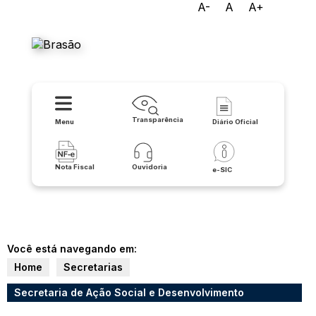
A-
A
A+
Prefeitura Municipal de
Lapão
Transparência
Menu
Diário Oficial
Nota Fiscal
Ouvidoria
e-SIC
Você está navegando em:
Home
Secretarias
Secretaria de Ação Social e Desenvolvimento
Comunitário