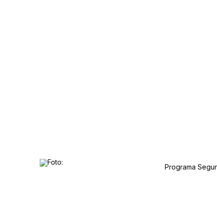
Esportes
LAPÃO GOLEIA NA COPA TERRITORIAL TV
Programa Segun