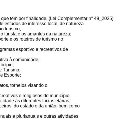
o que tem por finalidade: (Lei Complementar nº 49_2025).
 de estudos de interesse local, de natureza
ao turismo;
a, o turista e os amantes da natureza;
porte e os roteiros de turismo no
ogramas esportivo e recreativos de
rutiva à comunidade;
nicípio;
de Turismo;
de Esporte;
atos, torneios visando o
creativos e religiosos do município;
lidade às diferentes faixas etárias;
anceiros, do estado e da união, bem como
anuais e plurianuais e outras atividades