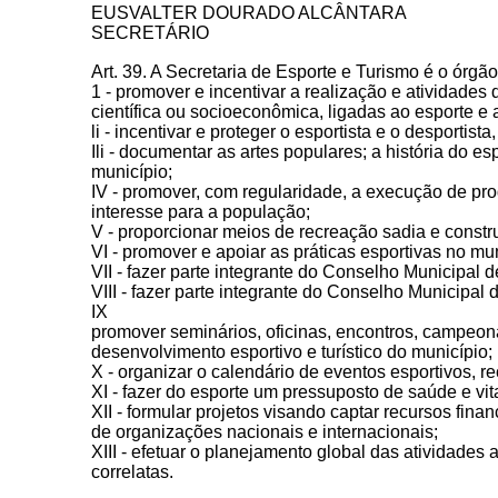
EUSVALTER DOURADO ALCÂNTARA
SECRETÁRIO
Art. 39. A Secretaria de Esporte e Turismo é o órgã
1 - promover e incentivar a realização e atividades
científica ou socioeconômica, ligadas ao esporte e 
li - incentivar e proteger o esportista e o desportist
Ili - documentar as artes populares; a história do es
município;
IV - promover, com regularidade, a execução de pr
interesse para a população;
V - proporcionar meios de recreação sadia e const
VI - promover e apoiar as práticas esportivas no mu
VII - fazer parte integrante do Conselho Municipal 
VIII - fazer parte integrante do Conselho Municipal 
IX
promover seminários, oficinas, encontros, campeon
desenvolvimento esportivo e turístico do município;
X - organizar o calendário de eventos esportivos, re
XI - fazer do esporte um pressuposto de saúde e vita
XII - formular projetos visando captar recursos fin
de organizações nacionais e internacionais;
XIII - efetuar o planejamento global das atividades 
correlatas.