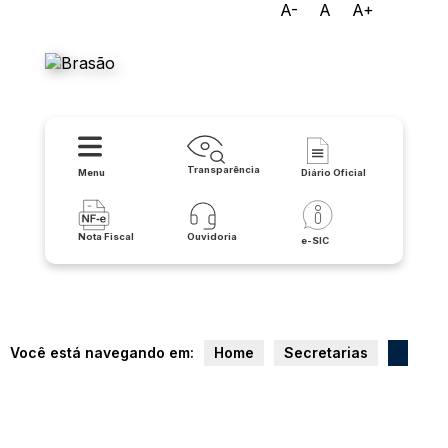
A-
A
A+
Prefeitura Municipal de
Lapão
Transparência
Menu
Diário Oficial
Nota Fiscal
Ouvidoria
e-SIC
Você está navegando em:
Home
Secretarias