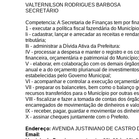
VALTERNILSON RODRIGUES BARBOSA
SECRETÁRIO
Competencia: A Secretaria de Finanças tem por fina
1 - executar a política fiscal fazendária do Município
li - cadastrar, lançar e arrecadar as receitas e rend
tributária;
Ili - administrar a Dívida Ativa da Prefeitura:
IV - processar a despesa e manter o registro e os c
financeira, orçamentária e patrimonial do Município;
V - elaborar, em colaboração com os demais órgãos 
anual e a do orçamento plurianual de investimentos
estabelecidas pelo Governo Municipal;
VI - acompanhar e controlar a execução orçamentár
VII - preparar os balancetes, bem como o balanço g
recursos transferidos para o Município por outras e
VIII - fiscalizar e fazer a tomada de contas dos órg
encarregados de movimentação de dinheiros e valo
IX - receber, pagar, guardar e movimentar os dinhei
X - assinar cheques juntamente com o Prefeito.
Endereço:
AVENIDA JUSTINIANO DE CASTRO DO
Email: