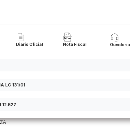
 Municipal de Lapão
Diário Oficial
Nota Fiscal
Ouvidori
 LC 131/01
 12.527
UZA