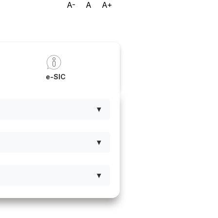
A-
A
A+
a
e-SIC
▼
▼
▼