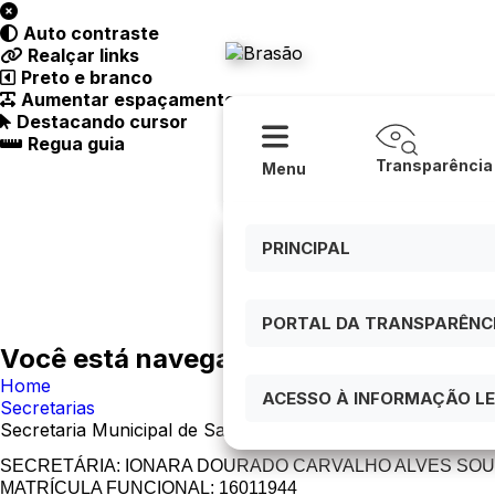
Acessibilidade
Ajuda
Auto contraste
Prefeitura
Realçar links
Preto e branco
Aumentar espaçamento
Destacando cursor
Regua guia
Transparência
Menu
PRINCIPAL
PORTAL DA TRANSPARÊNCIA
Você está navegando em:
Home
ACESSO À INFORMAÇÃO LEI
Secretarias
Secretaria Municipal de Saúde
SECRETÁRIA: IONARA DOURADO CARVALHO ALVES SO
MATRÍCULA FUNCIONAL: 16011944