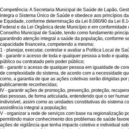
Competência: A Secretaria Municipal de Saúde de Lapão, Gest
integra o Sistema Único de Saúde e obedece aos princípios da 
e Equidade, conforme determinação da Lei 8.080/90 da Lei 8.1
Federal e da Lei Orgânica deste Município e em conformidade
Conselho Municipal de Saúde, tendo como fundamento principal
garantindo atenção integral a saúde da população, conforme se
capacidade financeira, competendo a mesma:
1 - planejar, executar, controlar e avaliar a Política Local de Sa
li - garantir o acesso de toda e qualquer pessoa a todo e qualq
público ou contratado pelo poder público;
Ili - garantir o acesso de qualquer pessoa em igualdade de con
de complexidade do sistema, de acordo com a necessidade que
como, a garantia de que as ações coletivas serão dirigidas por
publicamente reconhecidas;
IV - garantir ações de promoção, prevenção, proteção, recuper
das pessoas, de forma articulada, entendendo que o ser human
indivisível, assim como as unidades constitutivas do sistema 
assistência integral a população;
V - organizar a rede de serviços com base na regionalização p
permitindo maior conhecimento dos problemas de saúde favor
ações de vigilância que tenha impacto coletivo e individual sob