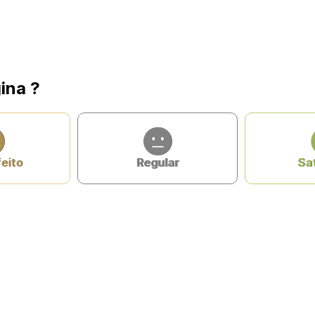
ina ?
feito
Regular
Sat