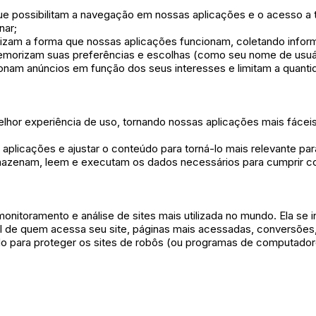
que possibilitam a navegação em nossas aplicações e o acesso a
nar;
mizam a forma que nossas aplicações funcionam, coletando info
emorizam suas preferências e escolhas (como seu nome de usuá
ionam anúncios em função dos seus interesses e limitam a quant
 melhor experiência de uso, tornando nossas aplicações mais fáce
plicações e ajustar o conteúdo para torná-lo mais relevante par
azenam, leem e executam os dados necessários para cumprir co
onitoramento e análise de sites mais utilizada no mundo. Ela se
il de quem acessa seu site, páginas mais acessadas, conversões,
do para proteger os sites de robôs (ou programas de computadore