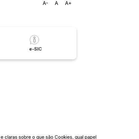
A-
A
A+
a
e-SIC
e claras sobre o que são Cookies, qual papel