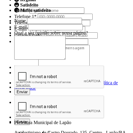
Satisfeito
Muito satisfeito
Nome*
Telefone 1*
Nome
Telefone 2
E-mail
E-mail*
Qual a sua opinião sobre nossa página?
Cidade/Estado
Assunto*
Mensagem*
*Campos obrigatórios
Ao iniciar um contato, você concorda com a
Política de
privacidade
Conecte-se conosco nas redes sociais
Prefeitura Municipal de Lapão
Av. Justiniano de Castro Dourado, 135, Centro - Lapão/BA -