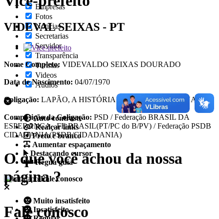
Vice-prefeito
Empresas
Fotos
VIDEVAL SEIXAS - PT
Notícias
Secretarias
Servidor
Transparência
Nome Completo:
VIDEVALDO SEIXAS DOURADO
Turistas
Videos
Data de Nascimento:
04/07/1970
Áudios
Coligação:
LAPÃO, A HISTÓRIA TEM QUE CONTINUAR
Composição da Coligação:
PSD / Federação BRASIL DA
Auto contraste
ESPERANÇA - FE BRASIL(PT/PC do B/PV) / Federação PSDB
Realçar links
CIDADANIA(PSDB/CIDADANIA)
Preto e branco
Aumentar espaçamento
Destacando cursor
O que você achou da nossa
Regua guia
página ?
Fale conosco
Muito insatisfeito
Fale conosco
Insatisfeito
Regular