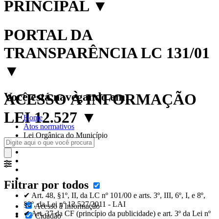
PRINCIPAL
▼
PORTAL DA
TRANSPARÊNCIA LC 131/01
▼
Você está navegando em:
ACESSO À INFORMAÇÃO
LEI 12.527
▼
Home
Atos normativos
Lei Orgânica do Município
Filtrar por todos
✔ Art. 48, §1º, II, da LC nº 101/00 e arts. 3º, III, 6º, I, e 8º,
§2º, da Lei nº 12.527/2011 - LAI
Acesso à Informação
✔ Art. 37 da CF (princípio da publicidade) e art. 3º da Lei nº
Cidadão