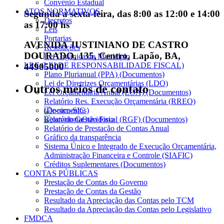
Convênio Estadual
ATOS NORMATIVOS
Segunda a sexta-feira, das 8:00 as 12:00 e 14:00
Decretos
as 17:00 hs
Leis
Portarias
AVENIDA JUSTINIANO DE CASTRO
Resoluções
DOURADO, 135, Centro, Lapão, BA,
Lei Orgânica do Município
LRF (LEI DE RESPONSABILIDADE FISCAL)
44905000
Plano Plurianual (PPA) (Documentos)
Lei de Diretrizes Orçamentárias (LDO)
Outros meios de contato
Lei Orçamentária Anual (LOA) (Documentos)
Relatório Res. Execução Orçamentária (RREO)
(Documentos)
e-SIC
Relatório Gestão Fiscal (RGF) (Documentos)
Ouvidoria
Relatório de Prestacão de Contas Anual
Gráfico da transparência
Sistema Único e Integrado de Execução Orçamentária,
Administração Financeira e Controle (SIAFIC)
Créditos Suplementares (Documentos)
CONTAS PÚBLICAS
Prestação de Contas do Governo
Prestação de Contas da Gestão
Resultado da Apreciação das Contas pelo TCM
Resultado da Apreciação das Contas pelo Legislativo
FMDCA