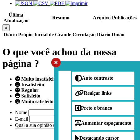
Última
Resumo
Arquivo
Publicações
Atualização
x
Diário Própio
Jornal de Grande Circulação
Diário União
O que você achou da nossa
página ?
Auto contraste
Muito insatisfeito
Insatisfeito
Regular
Realçar links
Satisfeito
Muito satisfeito
Preto e branco
Nome
E-mail
Aumentar espaçamento
Qual a sua opinião sobre nossa página?
Destacando cursor