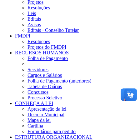
Projetos
Resoluções
Leis
Editais
Avisos
Editais - Conselho Tutelar
FMDPI
Resoluções
Projetos do FMDPI
RECURSOS HUMANOS
Folha de Pagamento
Servidores
Cargos e Salários
Folha de Pagamento (anteriores)
Tabela de Diárias
Concursos
Processo Seletivo
CONHEÇA A LEI
Apresentação da lei
Decreto Municipal
Mapa da lei
Cartilha
Formulários para pedido
ESTRUTURA ORGANIZACIONAL