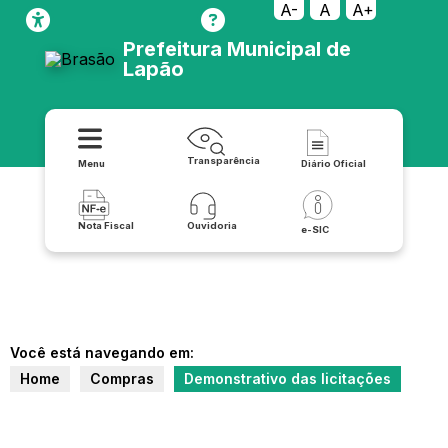
A-
A
A+
Prefeitura Municipal de
Lapão
Transparência
Menu
Diário Oficial
Nota Fiscal
Ouvidoria
e-SIC
Você está navegando em:
Home
Compras
Demonstrativo das licitações