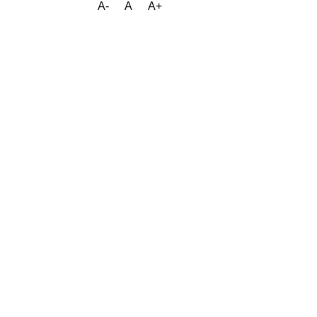
A-
A
A+