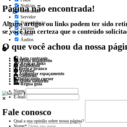
Notícias
Página não encontrada!
Secretarias
Servidor
Alguns artigos ou links podem ter sido reti
Transparência
Turistas
se você tem certeza que o conteúdo solicit
Videos
Áudios
O que você achou da nossa pági
Auto contraste
Muito insatisfeito
Realçar links
Insatisfeito
Preto e branco
Regular
Aumentar espaçamento
Satisfeito
Destacando cursor
Muito satisfeito
Regua guia
Nome
Fale conosco
E-mail
Fale conosco
Qual a sua opinião sobre nossa página?
Nome*