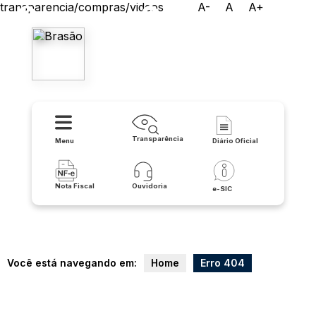
transparencia/compras/videos
A-
A
A+
Prefeitura Municipal de
Lapão
Transparência
Menu
Diário Oficial
Nota Fiscal
Ouvidoria
e-SIC
Você está navegando em:
Home
Erro 404