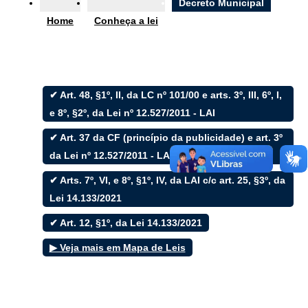
Ouvidoria
Decreto Municipal
Home
Conheça a lei
e-SIC
✔ Art. 48, §1º, II, da LC nº 101/00 e arts. 3º, III, 6º, I,
Filtrar por todos
e 8º, §2º, da Lei nº 12.527/2011 - LAI
✔ Art. 37 da CF (princípio da publicidade) e art. 3º
Acesso à Informação
Cidadão
da Lei nº 12.527/2011 - LAI
Empresas
✔ Arts. 7º, VI, e 8º, §1º, IV, da LAI c/c art. 25, §3º, da
Fotos
Notícias
Lei 14.133/2021
Secretarias
Servidor
✔ Art. 12, §1º, da Lei 14.133/2021
Transparência
▶ Veja mais em Mapa de Leis
Turistas
Videos
Áudios
Fale conosco