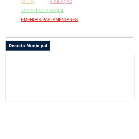
SAÚDE
EDUCAÇÃO
ASSISTÊNCIA SOCIAL
EMENDAS PARLAMENTARES
...Ou se preferir
Ligue para nós
Decreto Municipal
E-mail
Ou seja atendido presencialmente
Segunda a sexta-feira, das 8:00 as 12:00 e
14:00 as 17:00 hs
AVENIDA JUSTINIANO DE CASTRO
DOURADO, 135, Centro, Lapão, BA,
44905000
Outros meios de contato