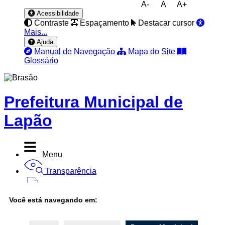
A-
A
A+
Acessibilidade
Contraste
Espaçamento
Destacar cursor
Mais...
Ajuda
Manual de Navegação
Mapa do Site
Glossário
Prefeitura Municipal de
Lapão
Menu
Transparência
Diário Oficial
Você está navegando em:
Nota Fiscal