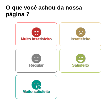
e-SIC
Ouvidoria
O que você achou da nossa
página ?
Muito insatisfeito
Insatisfeito
Regular
Satisfeito
Muito satisfeito