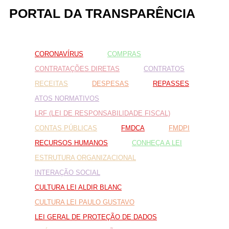
PORTAL DA TRANSPARÊNCIA
Fale conosco
CORONAVÍRUS
COMPRAS
Nome*
Telefone 1*
CONTRATAÇÕES DIRETAS
CONTRATOS
Telefone 2
RECEITAS
DESPESAS
REPASSES
E-mail*
Cidade/Estado
ATOS NORMATIVOS
Assunto*
LRF (LEI DE RESPONSABILIDADE FISCAL)
CONTAS PÚBLICAS
FMDCA
FMDPI
RECURSOS HUMANOS
CONHEÇA A LEI
Mensagem*
ESTRUTURA ORGANIZACIONAL
*Campos obrigatórios
INTERAÇÃO SOCIAL
Ao iniciar um contato, você concorda com a
Política de
CULTURA LEI ALDIR BLANC
privacidade
CULTURA LEI PAULO GUSTAVO
LEI GERAL DE PROTEÇÃO DE DADOS