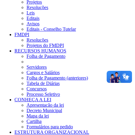
Projetos
Resoluções
Leis
Editais
Avisos
Editais - Conselho Tutelar
FMDPI
Resoluções
Projetos do FMDPI
RECURSOS HUMANOS
Folha de Pagamento
Servidores
Cargos e Salários
Folha de Pagamento (anteriores)
Tabela de Diárias
Concursos
Processo Seletivo
CONHEÇA A LEI
Apresentação da lei
Decreto Municipal
Mapa da lei
Cartilha
Formulários para pedido
ESTRUTURA ORGANIZACIONAL