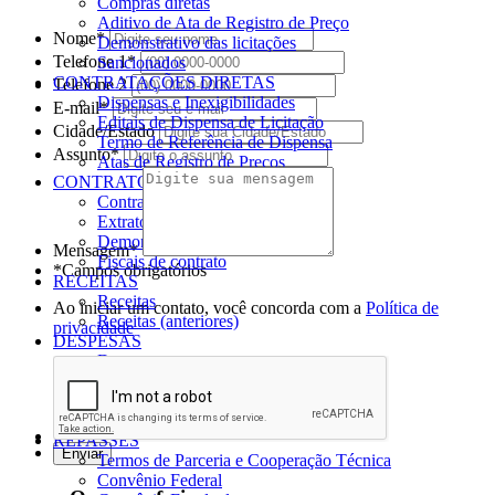
Compras diretas
Aditivo de Ata de Registro de Preço
Nome*
Demonstrativo das licitações
Telefone 1*
Sancionados
CONTRATAÇÕES DIRETAS
Telefone 2
Dispensas e Inexigibilidades
E-mail*
Editais de Dispensa de Licitação
Cidade/Estado
Termo de Referência de Dispensa
Assunto*
Atas de Registro de Preços
CONTRATOS
Contratos e Aditivos
Extratos de contratos
Demonstrativo dos Contratos
Mensagem*
Fiscais de contrato
*Campos obrigatórios
RECEITAS
Receitas
Ao iniciar um contato, você concorda com a
Política de
Receitas (anteriores)
privacidade
DESPESAS
Despesas
Despesas (anteriores)
Despesas com Diárias
Diárias e Passagens (anteriores)
REPASSES
Termos de Parceria e Cooperação Técnica
Convênio Federal