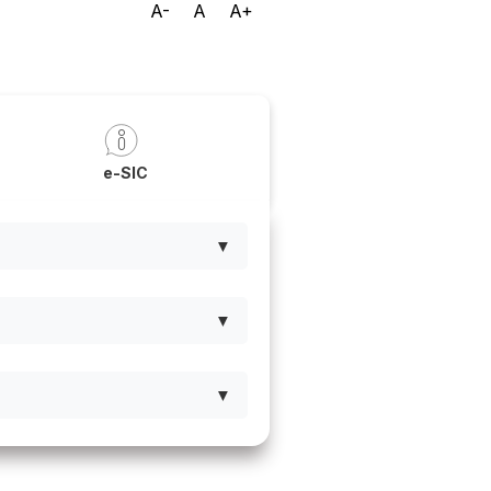
A-
A
A+
a
e-SIC
▼
▼
▼