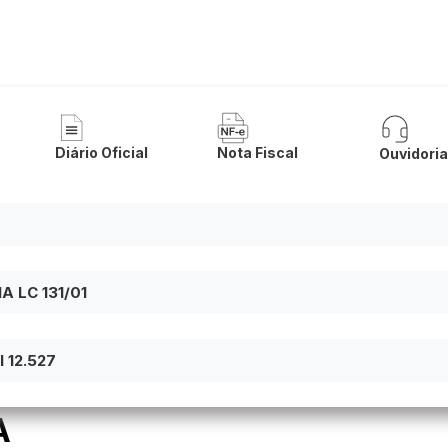
 Municipal de Lapão
Diário Oficial
Nota Fiscal
Ouvidori
 LC 131/01
 12.527
A