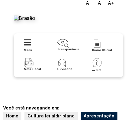
A-
A
A+
Prefeitura Municipal de
Lapão
Transparência
Menu
Diário Oficial
Nota Fiscal
Ouvidoria
e-SIC
Você está navegando em:
Home
Cultura lei aldir blanc
Apresentação