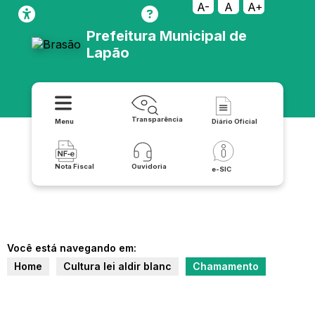
A-
A
A+
Prefeitura Municipal de
Lapão
Transparência
Menu
Diário Oficial
Nota Fiscal
Ouvidoria
e-SIC
Você está navegando em:
Home
Cultura lei aldir blanc
Chamamento