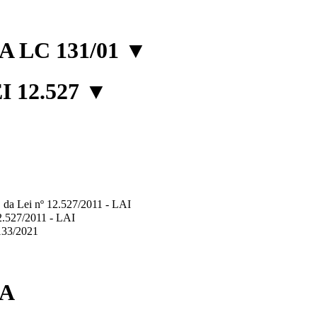
 LC 131/01
▼
 12.527
▼
2º, da Lei nº 12.527/2011 - LAI
12.527/2011 - LAI
.133/2021
IA