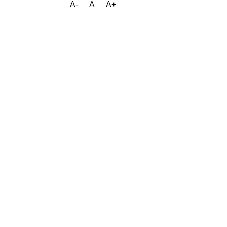
A-
A
A+