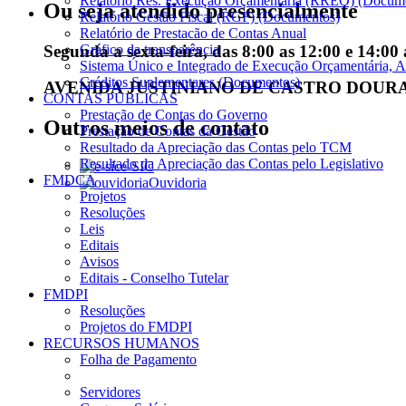
Relatório Res. Execução Orçamentária (RREO) (Docum
Ou seja atendido presencialmente
Relatório Gestão Fiscal (RGF) (Documentos)
Relatório de Prestacão de Contas Anual
Segunda a sexta-feira, das 8:00 as 12:00 e 14:00 
Gráfico da transparência
Sistema Único e Integrado de Execução Orçamentária, A
Créditos Suplementares (Documentos)
AVENIDA JUSTINIANO DE CASTRO DOURADO, 
CONTAS PÚBLICAS
Prestação de Contas do Governo
Outros meios de contato
Prestação de Contas da Gestão
Resultado da Apreciação das Contas pelo TCM
Resultado da Apreciação das Contas pelo Legislativo
e-SIC
FMDCA
Ouvidoria
Projetos
Resoluções
Leis
Editais
Avisos
Editais - Conselho Tutelar
FMDPI
Resoluções
Projetos do FMDPI
RECURSOS HUMANOS
Folha de Pagamento
Servidores