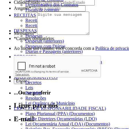
Cidade/Estado
Demonstrativo dos Contratos
Assunto*
Fiscais de contrato
RECEITAS
Receitas
Receitas (anteriores)
DESPESAS
Mensagem*
Despesas
*Campos obrigatórios
Despesas (anteriores)
Despesas com Diárias
Ao iniciar um contato, você concorda com a
Política de privac
Diárias e Passagens (anteriores)
REPASSES
Termos de Parceria e Cooperação Técnica
Convênio Federal
Convênio Estadual
ATOS NORMATIVOS
Decretos
Leis
...Ou se preferir
Portarias
Resoluções
Lei Orgânica do Município
Ligue para nós
LRF (LEI DE RESPONSABILIDADE FISCAL)
Plano Plurianual (PPA) (Documentos)
E-mail
Lei de Diretrizes Orçamentárias (LDO)
Lei Orçamentária Anual (LOA) (Documentos)