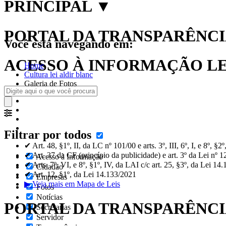
PRINCIPAL
▼
PORTAL DA TRANSPARÊNCIA
Você está navegando em:
ACESSO À INFORMAÇÃO LEI
Home
Cultura lei aldir blanc
Galeria de Fotos
Filtrar por todos
✔ Art. 48, §1º, II, da LC nº 101/00 e arts. 3º, III, 6º, I, e 8º, §
✔ Art. 37 da CF (princípio da publicidade) e art. 3º da Lei nº 
Acesso à Informação
✔ Arts. 7º, VI, e 8º, §1º, IV, da LAI c/c art. 25, §3º, da Lei 14
Cidadão
✔ Art. 12, §1º, da Lei 14.133/2021
Empresas
▶ Veja mais em Mapa de Leis
Fotos
Notícias
PORTAL DA TRANSPARÊNC
Secretarias
Servidor