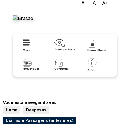
A-
A
A+
Prefeitura Municipal de
Lapão
Transparência
Menu
Diário Oficial
Nota Fiscal
Ouvidoria
e-SIC
Você está navegando em:
Home
Despesas
Diárias e Passagens (anteriores)