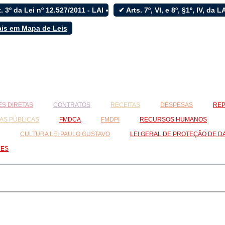
. 3º da Lei nº 12.527/2011 - LAI
✔ Arts. 7º, VI, e 8º, §1º, IV, da 
ais em Mapa de Leis
S DIRETAS
CONTRATOS
RECEITAS
DESPESAS
REP
AS PÚBLICAS
FMDCA
FMDPI
RECURSOS HUMANOS
CULTURA LEI PAULO GUSTAVO
LEI GERAL DE PROTEÇÃO DE D
RES