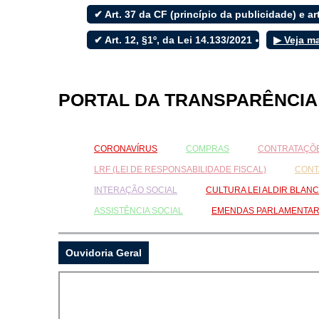
✔ Art. 37 da CF (princípio da publicidade) e art
✔ Art. 12, §1º, da Lei 14.133/2021
▶ Veja m
Filtrar por todos
Acesso à Informação
PORTAL DA TRANSPARÊNCIA
Cidadão
Empresas
Fotos
CORONAVÍRUS
COMPRAS
CONTRATAÇÕE
Notícias
Secretarias
LRF (LEI DE RESPONSABILIDADE FISCAL)
CONT
Servidor
INTERAÇÃO SOCIAL
CULTURA LEI ALDIR BLANC
Transparência
Turistas
ASSISTÊNCIA SOCIAL
EMENDAS PARLAMENTA
Videos
Áudios
Ouvidoria Geral
Fale conosco
Fale conosco