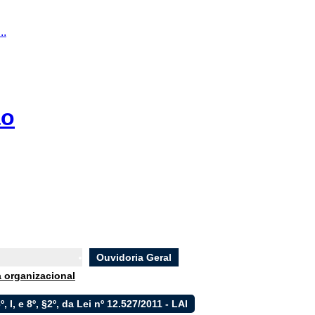
..
ão
Ouvidoria Geral
a organizacional
6º, I, e 8º, §2º, da Lei nº 12.527/2011 - LAI