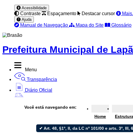
Acessibilidade
Contraste
Espaçamento
Destacar cursor
Mais.
Ajuda
Manual de Navegação
Mapa do Site
Glossário
Prefeitura Municipal de Lap
Menu
Transparência
Diário Oficial
Nota Fiscal
Você está navegando em:
Ouvidoria
Home
Estrutur
e-SIC
✔ Art. 48, §1º, II, da LC nº 101/00 e arts. 3º, III, 