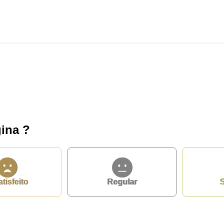
ina ?
privacidade
atisfeito
Regular
S