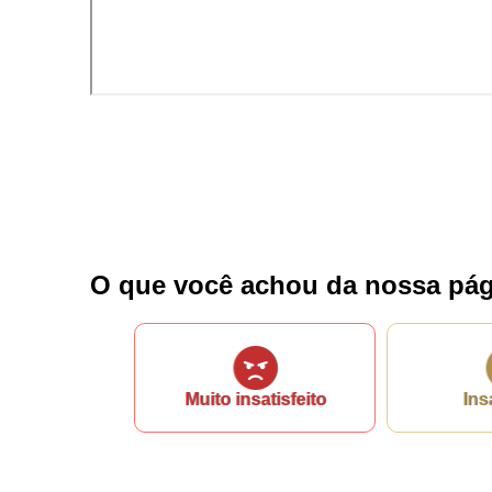
Nome*
Telefone 1*
Telefone 2
E-mail*
Cidade/Estado
Assunto*
Mensagem*
*Campos obrigatórios
O que você achou da nossa pág
Ao iniciar um contato, você concorda com a
Política de 
Muito insatisfeito
Ins
...Ou se preferir