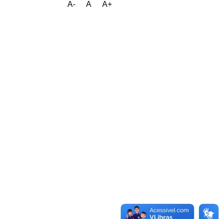
A-
A
A+