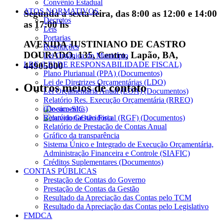
Convênio Estadual
ATOS NORMATIVOS
Segunda a sexta-feira, das 8:00 as 12:00 e 14:00
Decretos
as 17:00 hs
Leis
Portarias
AVENIDA JUSTINIANO DE CASTRO
Resoluções
DOURADO, 135, Centro, Lapão, BA,
Lei Orgânica do Município
LRF (LEI DE RESPONSABILIDADE FISCAL)
44905000
Plano Plurianual (PPA) (Documentos)
Lei de Diretrizes Orçamentárias (LDO)
Outros meios de contato
Lei Orçamentária Anual (LOA) (Documentos)
Relatório Res. Execução Orçamentária (RREO)
(Documentos)
e-SIC
Relatório Gestão Fiscal (RGF) (Documentos)
Ouvidoria
Relatório de Prestacão de Contas Anual
Gráfico da transparência
Sistema Único e Integrado de Execução Orçamentária,
Administração Financeira e Controle (SIAFIC)
Créditos Suplementares (Documentos)
CONTAS PÚBLICAS
Prestação de Contas do Governo
Prestação de Contas da Gestão
Resultado da Apreciação das Contas pelo TCM
Resultado da Apreciação das Contas pelo Legislativo
FMDCA