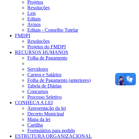
Projetos
Resoluções
Leis
Editais
Avisos
Editais - Conselho Tutelar
FMDPI
Resoluções
Projetos do FMDPI
RECURSOS HUMANOS
Folha de Pagamento
Servidores
Cargos e Salários
Folha de Pagamento (anteriores)
Tabela de Diárias
Concursos
Processo Seletivo
CONHEÇA A LEI
Apresentação da lei
Decreto Municipal
Mapa da lei
Cartilha
Formulários para pedido
ESTRUTURA ORGANIZACIONAL