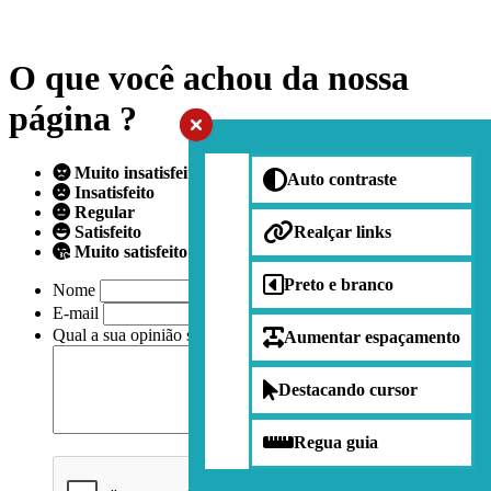
O que você achou da nossa
página ?
Muito insatisfeito
Auto contraste
Insatisfeito
Regular
Satisfeito
Realçar links
Muito satisfeito
Preto e branco
Nome
E-mail
Qual a sua opinião sobre nossa página?
Aumentar espaçamento
Destacando cursor
Regua guia