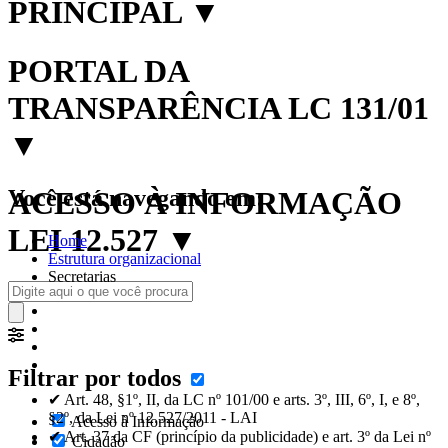
PRINCIPAL
▼
PORTAL DA
TRANSPARÊNCIA LC 131/01
▼
Você está navegando em:
ACESSO À INFORMAÇÃO
LEI 12.527
▼
Home
Estrutura organizacional
Secretarias
Filtrar por todos
✔ Art. 48, §1º, II, da LC nº 101/00 e arts. 3º, III, 6º, I, e 8º,
§2º, da Lei nº 12.527/2011 - LAI
Acesso à Informação
✔ Art. 37 da CF (princípio da publicidade) e art. 3º da Lei nº
Cidadão