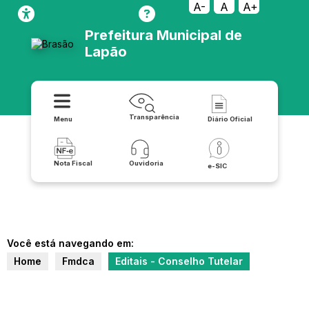
A-
A
A+
Prefeitura Municipal de
Lapão
Transparência
Menu
Diário Oficial
Nota Fiscal
Ouvidoria
e-SIC
Você está navegando em:
Home
Fmdca
Editais - Conselho Tutelar