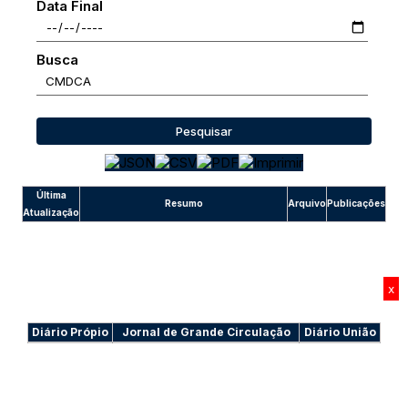
Data Final
Busca
Pesquisar
Última
Resumo
Arquivo
Publicações
Atualização
x
Diário Própio
Jornal de Grande Circulação
Diário União