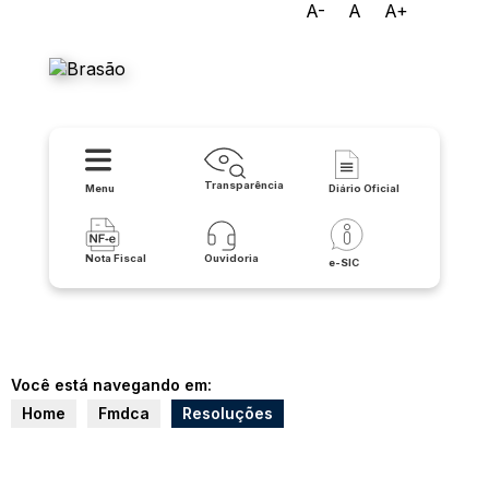
A-
A
A+
Prefeitura Municipal de
Lapão
Transparência
Menu
Diário Oficial
Nota Fiscal
Ouvidoria
e-SIC
Você está navegando em:
Home
Fmdca
Resoluções