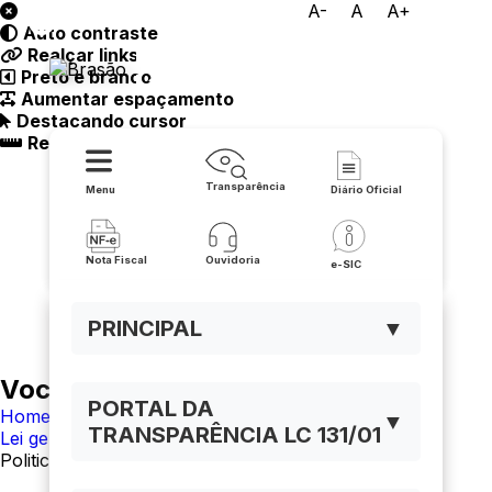
A-
A
A+
Auto contraste
Prefeitura Municipal de
Realçar links
Preto e branco
Lapão
Aumentar espaçamento
Destacando cursor
Regua guia
Transparência
Menu
Diário Oficial
Nota Fiscal
Ouvidoria
e-SIC
PRINCIPAL
▼
Você está navegando em:
PORTAL DA
Home
▼
TRANSPARÊNCIA LC 131/01
Lei geral de proteção de dados
Politica de Privacidade