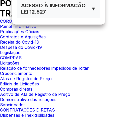
PORTAL DA
ACESSO À INFORMAÇÃO
▼
TRANSPARÊNCIA
LEI 12.527
CORONAVÍRUS
Painel Informativo
Publicações Oficiais
Contratos e Aquisições
Receita do Covid-19
Despesa do Covid-19
Legislação
COMPRAS
Licitações
Relação de fornecedores impedidos de licitar
Credenciamento
Atas de Registro de Preço
Editais de Licitações
Compras diretas
Aditivo de Ata de Registro de Preço
Demonstrativo das licitações
Sancionados
CONTRATAÇÕES DIRETAS
Dispensas e Inexigibilidades