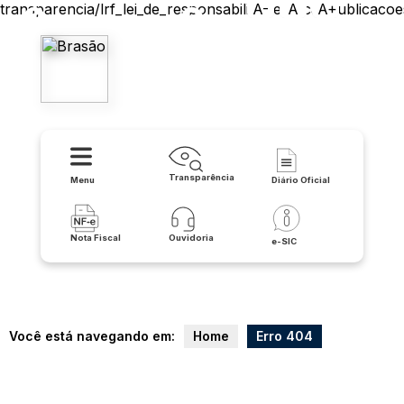
transparencia/lrf_lei_de_responsabilidade_fiscal/publicacoes
A-
A
A+
Prefeitura Municipal de
Lapão
Transparência
Menu
Diário Oficial
Nota Fiscal
Ouvidoria
e-SIC
Você está navegando em:
Home
Erro 404