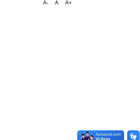
A-
A
A+