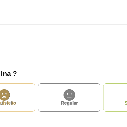
ina ?
privacidade
atisfeito
Regular
S