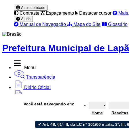
Acessibilidade
Contraste
Espaçamento
Destacar cursor
Mais.
Ajuda
Manual de Navegação
Mapa do Site
Glossário
Prefeitura Municipal de Lap
Menu
Transparência
Diário Oficial
Nota Fiscal
Você está navegando em:
Ouvidoria
Home
Receitas
e-SIC
✔ Art. 48, §1º, II, da LC nº 101/00 e arts. 3º, III, 