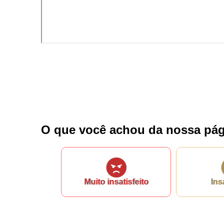
Nome*
Telefone 1*
Telefone 2
E-mail*
Cidade/Estado
Assunto*
Mensagem*
*Campos obrigatórios
O que você achou da nossa pág
Ao iniciar um contato, você concorda com a
Política de 
Muito insatisfeito
Ins
...Ou se preferir