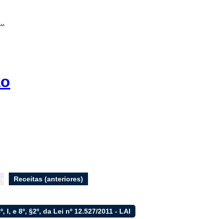
..
ão
Receitas (anteriores)
6º, I, e 8º, §2º, da Lei nº 12.527/2011 - LAI