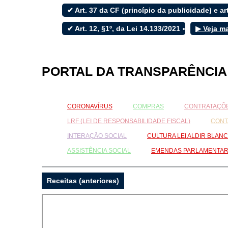
✔ Art. 37 da CF (princípio da publicidade) e art
✔ Art. 12, §1º, da Lei 14.133/2021
▶ Veja m
Filtrar por todos
Acesso à Informação
PORTAL DA TRANSPARÊNCIA
Cidadão
Empresas
Fotos
CORONAVÍRUS
COMPRAS
CONTRATAÇÕE
Notícias
Secretarias
LRF (LEI DE RESPONSABILIDADE FISCAL)
CONT
Servidor
INTERAÇÃO SOCIAL
CULTURA LEI ALDIR BLANC
Transparência
Turistas
ASSISTÊNCIA SOCIAL
EMENDAS PARLAMENTA
Videos
Áudios
Receitas (anteriores)
Fale conosco
Fale conosco