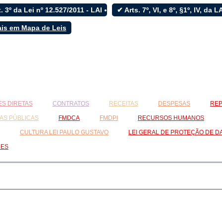
. 3º da Lei nº 12.527/2011 - LAI
✔ Arts. 7º, VI, e 8º, §1º, IV, da 
ais em Mapa de Leis
S DIRETAS
CONTRATOS
RECEITAS
DESPESAS
REP
AS PÚBLICAS
FMDCA
FMDPI
RECURSOS HUMANOS
CULTURA LEI PAULO GUSTAVO
LEI GERAL DE PROTEÇÃO DE D
RES