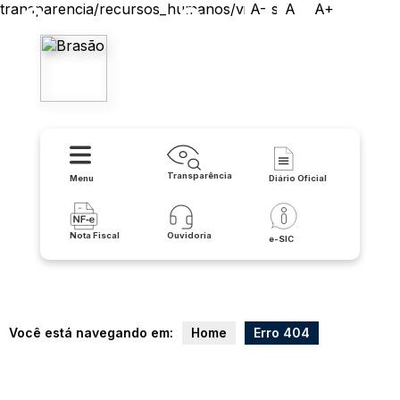
transparencia/recursos_humanos/videos
A-
A
A+
Prefeitura Municipal de
Lapão
Transparência
Menu
Diário Oficial
Nota Fiscal
Ouvidoria
e-SIC
Você está navegando em:
Home
Erro 404