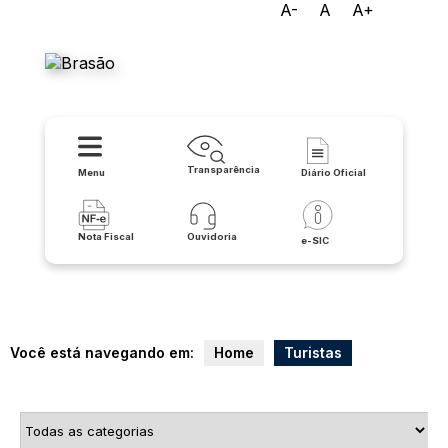
A-
A
A+
Prefeitura Municipal de
Lapão
Transparência
Menu
Diário Oficial
Nota Fiscal
Ouvidoria
e-SIC
Você está navegando em:
Home
Turistas