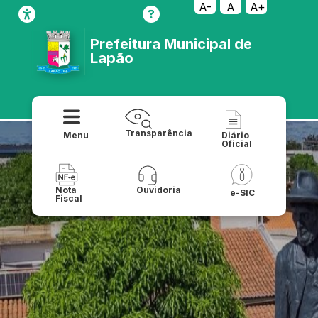
A-
A
A+
Prefeitura Municipal de
Lapão
Transparência
Menu
Diário
Oficial
Nota
Ouvidoria
e-SIC
Fiscal