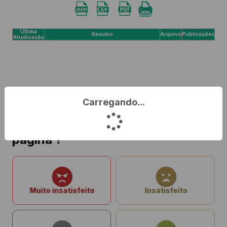
Última
Resumo
Arquivo
Publicações
Atualização
Carregando...
O que você achou da nossa
página ?
Muito insatisfeito
Insatisfeito