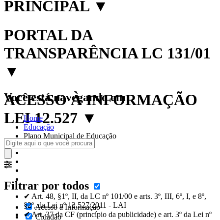
PRINCIPAL
▼
PORTAL DA
TRANSPARÊNCIA LC 131/01
▼
Você está navegando em:
ACESSO À INFORMAÇÃO
LEI 12.527
▼
Home
Educação
Plano Municipal de Educação
Filtrar por todos
✔ Art. 48, §1º, II, da LC nº 101/00 e arts. 3º, III, 6º, I, e 8º,
§2º, da Lei nº 12.527/2011 - LAI
Acesso à Informação
✔ Art. 37 da CF (princípio da publicidade) e art. 3º da Lei nº
Cidadão