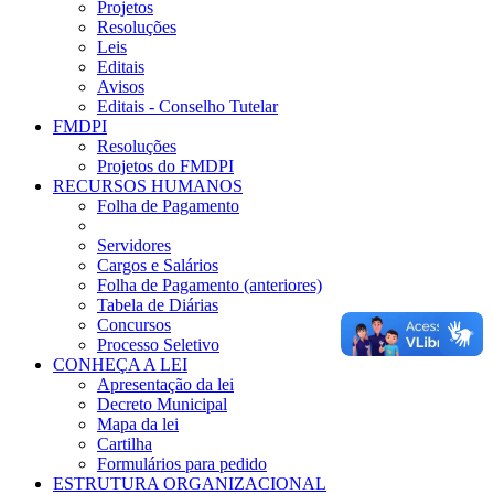
Projetos
Resoluções
Leis
Editais
Avisos
Editais - Conselho Tutelar
FMDPI
Resoluções
Projetos do FMDPI
RECURSOS HUMANOS
Folha de Pagamento
Servidores
Cargos e Salários
Folha de Pagamento (anteriores)
Tabela de Diárias
Concursos
Processo Seletivo
CONHEÇA A LEI
Apresentação da lei
Decreto Municipal
Mapa da lei
Cartilha
Formulários para pedido
ESTRUTURA ORGANIZACIONAL