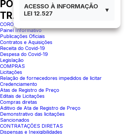
PORTAL DA
ACESSO À INFORMAÇÃO
▼
TRANSPARÊNCIA
LEI 12.527
CORONAVÍRUS
Painel Informativo
Publicações Oficiais
Contratos e Aquisições
Receita do Covid-19
Despesa do Covid-19
Legislação
COMPRAS
Licitações
Relação de fornecedores impedidos de licitar
Credenciamento
Atas de Registro de Preço
Editais de Licitações
Compras diretas
Aditivo de Ata de Registro de Preço
Demonstrativo das licitações
Sancionados
CONTRATAÇÕES DIRETAS
Dispensas e Inexigibilidades