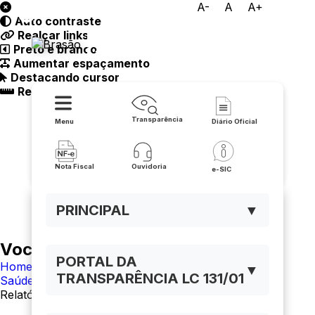
A-
A
A+
Auto contraste
Prefeitura Municipal de
Realçar links
Preto e branco
Lapão
Aumentar espaçamento
Destacando cursor
Regua guia
Transparência
Menu
Diário Oficial
Nota Fiscal
Ouvidoria
e-SIC
PRINCIPAL
▼
Você está navegando em:
PORTAL DA
Home
▼
TRANSPARÊNCIA LC 131/01
Saúde
Relatório de Gestão