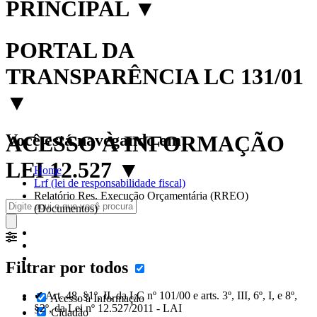
PRINCIPAL
▼
PORTAL DA
TRANSPARÊNCIA LC 131/01
▼
Você está navegando em:
ACESSO À INFORMAÇÃO
LEI 12.527
▼
Home
Lrf (lei de responsabilidade fiscal)
Relatório Res. Execução Orçamentária (RREO)
(Documentos)
Filtrar por todos
✔ Art. 48, §1º, II, da LC nº 101/00 e arts. 3º, III, 6º, I, e 8º,
Acesso à Informação
§2º, da Lei nº 12.527/2011 - LAI
Cidadão