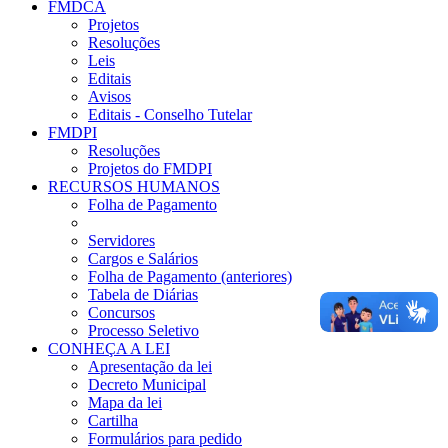
FMDCA
Projetos
Resoluções
Leis
Editais
Avisos
Editais - Conselho Tutelar
FMDPI
Resoluções
Projetos do FMDPI
RECURSOS HUMANOS
Folha de Pagamento
Servidores
Cargos e Salários
Folha de Pagamento (anteriores)
Tabela de Diárias
Concursos
Processo Seletivo
CONHEÇA A LEI
Apresentação da lei
Decreto Municipal
Mapa da lei
Cartilha
Formulários para pedido