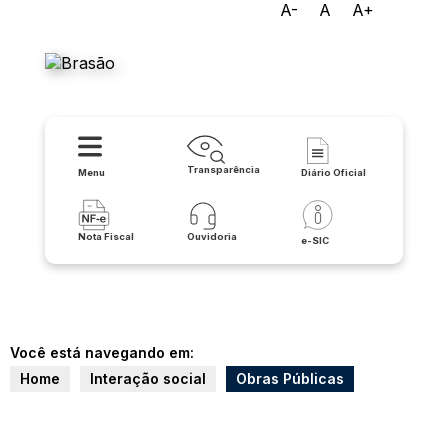
A-
A
A+
Prefeitura Municipal de
Lapão
Transparência
Menu
Diário Oficial
Nota Fiscal
Ouvidoria
e-SIC
Você está navegando em:
Home
Interação social
Obras Públicas