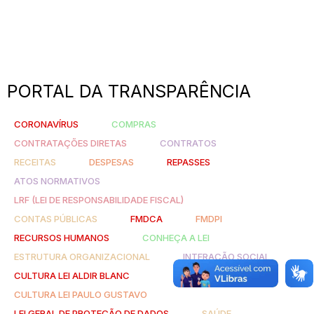
PORTAL DA TRANSPARÊNCIA
CORONAVÍRUS
COMPRAS
CONTRATAÇÕES DIRETAS
CONTRATOS
RECEITAS
DESPESAS
REPASSES
ATOS NORMATIVOS
LRF (LEI DE RESPONSABILIDADE FISCAL)
CONTAS PÚBLICAS
FMDCA
FMDPI
RECURSOS HUMANOS
CONHEÇA A LEI
ESTRUTURA ORGANIZACIONAL
INTERAÇÃO SOCIAL
CULTURA LEI ALDIR BLANC
CULTURA LEI PAULO GUSTAVO
LEI GERAL DE PROTEÇÃO DE DADOS
SAÚDE