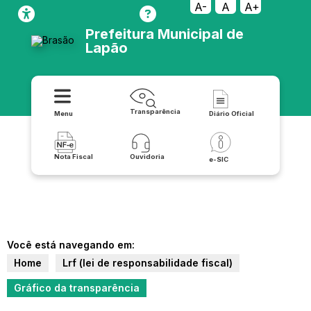
A-
A
A+
Prefeitura Municipal de
Lapão
Transparência
Menu
Diário Oficial
Nota Fiscal
Ouvidoria
e-SIC
Você está navegando em:
Home
Lrf (lei de responsabilidade fiscal)
Gráfico da transparência