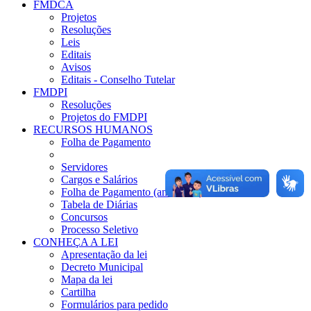
FMDCA
Projetos
Resoluções
Leis
Editais
Avisos
Editais - Conselho Tutelar
FMDPI
Resoluções
Projetos do FMDPI
RECURSOS HUMANOS
Folha de Pagamento
Servidores
Cargos e Salários
Folha de Pagamento (anteriores)
Tabela de Diárias
Concursos
Processo Seletivo
CONHEÇA A LEI
Apresentação da lei
Decreto Municipal
Mapa da lei
Cartilha
Formulários para pedido