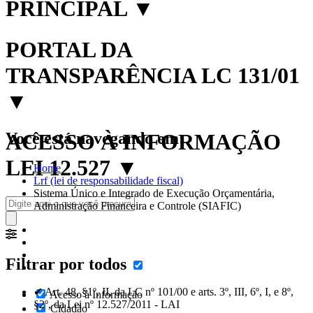
PRINCIPAL
▼
PORTAL DA
TRANSPARÊNCIA LC 131/01
▼
Você está navegando em:
ACESSO À INFORMAÇÃO
LEI 12.527
▼
Home
Lrf (lei de responsabilidade fiscal)
Sistema Único e Integrado de Execução Orçamentária,
Administração Financeira e Controle (SIAFIC)
Filtrar por todos
✔ Art. 48, §1º, II, da LC nº 101/00 e arts. 3º, III, 6º, I, e 8º,
Acesso à Informação
§2º, da Lei nº 12.527/2011 - LAI
Cidadão